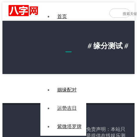
首页
八字测算
#
缘分测试
#
星座生肖
起名解名
姻缘配对
运势吉日
紫微塔罗牌
免责声明：本站只
是提供在线娱乐测