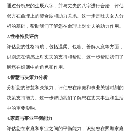
通过分析您的生辰八字，
并与丈夫的八字进行合婚，
评估
双方在命理上
的契合度和助力关
系。
这一步是旺夫女人分
析的基础，
帮助我们了解您在
命理上对丈夫的助
力作用。
2.
性格特质评估
评估您的性格特质，
包括温柔、
包容、
善解人意等方面，
识别您在情感上对
丈夫的支持和帮助
。
这一步帮助我们了
解您在婚姻中的角
色和作用。
3.
智慧与决策力分析
分析您的智慧和决策力，
评估您在家庭和事
业关键时刻的
决策
支持能力。
这一步帮助我们了
解您在丈夫事业和
生活
中的重要影响
。
4.
家庭与事业平衡能力
评估您在家庭和事
业之间的平衡能力
，
识别您在照顾家庭