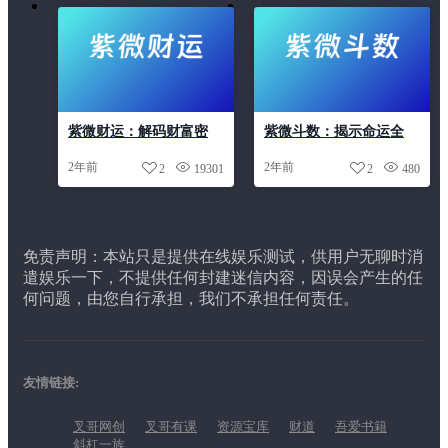
结婚吉日
装修吉日
解名
起名
车牌吉凶
运势
配对
鬼谷解惑
黄大仙灵签
紫微财运：解码财富密
紫微斗数：揭示命运全
码，开启富足人生
貌，指引人生方向
2年前
2年前
2
19301
2
480
免责声明：本站只是提供在线娱乐测试，供用户无聊时消
遣娱乐一下，不提供任何封建迷信内容，因误会产生的任
何问题，由您自行承担，我们不承担任何责任。
友情链接:
叉哥网创
叉哥有课
资源宝库
财道
吾爱书籍
斜杠一族