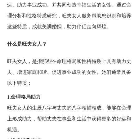
运、
助力事业成功、
并共同创造幸福生活的女性。
通过命
理分析和性格特质研究，
旺夫女人服务帮助
您识别和培养
这些
特质，
成就美满婚姻，
助力伴侣走向辉煌。
什么是旺夫女人？
旺夫女人，
是指那些在命理格
局和性格特质上具
有助力丈
夫、
增进家庭和谐、
促进事业成功的女性。
她们通常具备
以下特质：
1.
命理格局助力
旺夫女人的生辰八
字与丈夫的八字相
辅相成，
能够在命理
上形成助力，
帮助丈夫在事业和
生活中获得更多的
好运和
机遇。