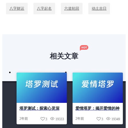
八字财运
八字起名
六道轮回
动土吉日
十年大运
吉日
命中贵人
塔罗测试
塔罗牌
塔罗配对
姻缘
婚姻走势
相关文章
安门吉日
开业吉日
手机吉凶
提车吉日
搬家吉日
星座
星座配对
流年运势
测桃花运
爱情塔罗
生肖
生肖运势2025
塔罗测试：探索心灵深
爱情塔罗：揭开爱情的神
紫微斗数
紫微财运
紫薇
终生运势
处，解答人生疑惑
秘面纱，引领幸福未来
2年前
2年前
3
19333
3
19349