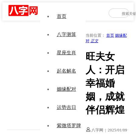
首页
八字测算
当前位置：
首页
姻缘配
对
正文
星座生肖
旺夫女
人：开启
起名解名
幸福婚
姻缘配对
姻，成就
伴侣辉煌
运势吉日
紫微塔罗牌
八字网
|
2025/01/09