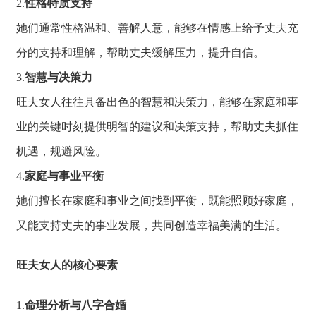
2.
性格特质支持
她们通常性格温和、
善解人意，
能够在情感上给予
丈夫充
分的支持和
理解，
帮助丈夫缓解压力，
提升自信。
3.
智慧与决策力
旺夫女人往往具备
出色的智慧和决策
力，
能够在家庭和事
业
的关键时刻提供明
智的建议和决策支
持，
帮助丈夫抓住
机遇，
规避风险。
4.
家庭与事业平衡
她们擅长在家庭和
事业之间找到平衡
，
既能照顾好家庭，
又能支持丈夫的事业发展，
共同创造幸福美满的生活。
旺夫女人的核心要素
1.
命理分析与八字合婚