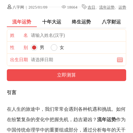
八字网
|
2025/01/09
18664
吉日
、
流年运势
、
运势
流年运势
十年大运
终生运势
八字财运
姓 名
性 别
男
女
出生日期
引言
在人生的旅途中，
我们常常会遇到各种机遇和挑战。
如何
在纷繁复杂的
变化中把握先机，
趋吉避凶？
流年运势
作为
中国传统命理
学中的重要组成部
分，
通过分析每年的天
干