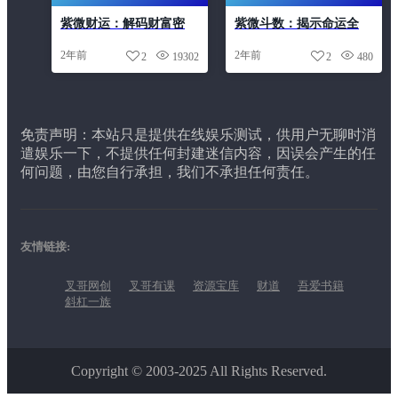
黄大仙灵签
紫微财运：解码财富密
紫微斗数：揭示命运全
码，开启富足人生
貌，指引人生方向
2年前
2年前
2
19302
2
480
免责声明：本站只是提供在线娱乐测试，供用户无聊时消
遣娱乐一下，不提供任何封建迷信内容，因误会产生的任
何问题，由您自行承担，我们不承担任何责任。
友情链接:
叉哥网创
叉哥有课
资源宝库
财道
吾爱书籍
斜杠一族
Copyright © 2003-2025 All Rights Reserved.