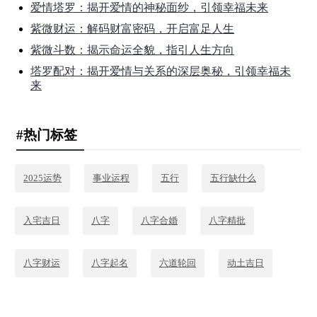
爱情塔罗：揭开爱情的神秘面纱，引领幸福未来
紫微财运：解码财富密码，开启富足人生
紫微斗数：揭示命运全貌，指引人生方向
塔罗配对：揭开爱情与关系的深层奥秘，引领幸福未
来
#热门标签
2025运势
事业运程
五行
五行缺什么
入宅吉日
八字
八字合婚
八字精批
八字财运
八字起名
六道轮回
动土吉日
十年大运
吉日
命中贵人
塔罗测试