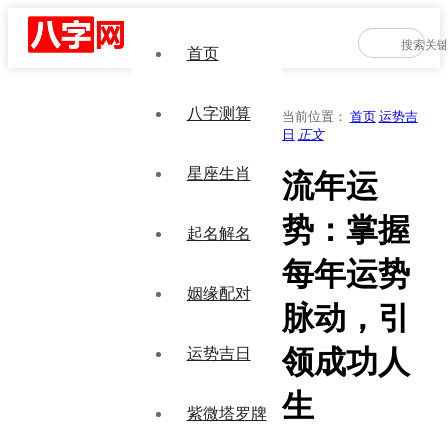
首页
八字测算
当前位置：
首页
运势吉
日
正文
星座生肖
流年运
势：掌握
起名解名
每年运势
姻缘配对
脉动，引
领成功人
运势吉日
生
紫微塔罗牌