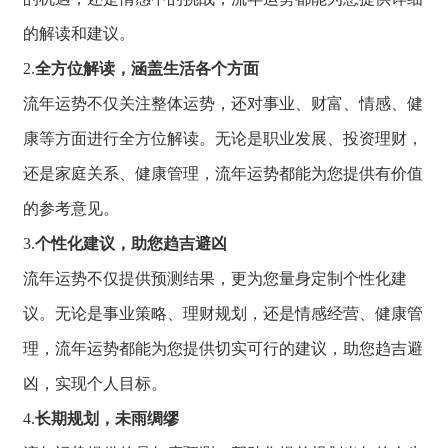
的解读和
建议。
2.
全方位解读，涵盖生活各个方面
流年运势不仅关注整体运势，
还对事业、
财富、
情感、
健
康等方面进行全方位解读。
无论是职业发展、
投资理财，
还是家庭关系、
健康管理，
流年运势都能为您
提供有价值
的参考
意见。
3.
个性化建议，助您趋吉避凶
流年运势不仅提供预测结果，
更为您量身定制个性化建
议。
无论是事业策略、
理财规划，
还是情感经营、
健康管
理，
流年运势都能为您
提供切实可行的建
议，
助您趋吉避
凶，
实现个人目标。
4.
长期规划，未雨绸缪