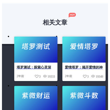
塔罗牌
塔罗配对
姻缘
婚姻走势
相关文章
安门吉日
开业吉日
手机吉凶
提车吉日
搬家吉日
星座
星座配对
流年运势
测桃花运
爱情塔罗
生肖
生肖运势2025
塔罗测试：探索心灵深
爱情塔罗：揭开爱情的神
紫微斗数
紫微财运
紫薇
终生运势
处，解答人生疑惑
秘面纱，引领幸福未来
2年前
2年前
3
19333
3
19349
结婚吉日
装修吉日
解名
起名
车牌吉凶
运势
配对
鬼谷解惑