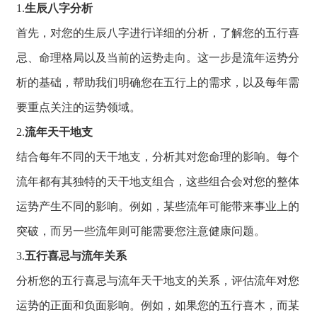
1.
生辰八字分析
首先，
对您的生辰八字进行详细的分析，
了解您的五行喜
忌、
命理格局以及当前的运势走向。
这一步是流年运势分
析的基础，
帮助我们明确您在五行上的需求，
以及每年需
要重点
关注的运势领域。
2.
流年天干地支
结合每年不同的天干地支，
分析其对您命理的影响。
每个
流年都有其独
特的天干地支组合
，
这些组合会对您的
整体
运势产生不同
的影响。
例如，
某些流年可能带来事业上的
突破，
而另一些流年则可
能需要您注意健康
问题。
3.
五行喜忌与流年关系
分析您的五行喜忌
与流年天干地支的
关系，
评估流年对您
运势
的正面和负面影响
。
例如，
如果您的五行喜木，
而某