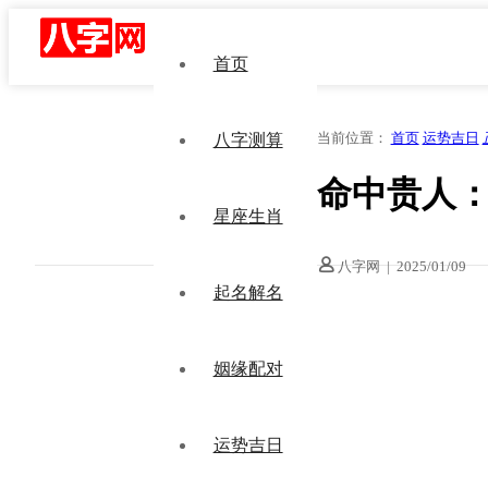
首页
当前位置：
首页
运势吉日
八字测算
命中贵人
星座生肖
八字网
|
2025/01/09
起名解名
姻缘配对
运势吉日