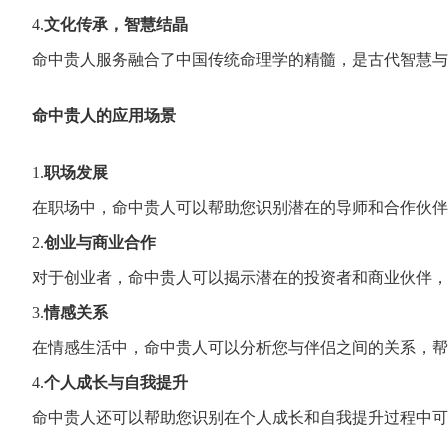
4.
文化传承，智慧结晶
命中贵人服务融合
了中国传统命理学
的精髓，
是古代智慧与
命中贵人的应用场景
1.
职场发展
在职场中，
命中贵人可以帮助
您识别潜在的导师
和合作伙伴
2.
创业与商业合作
对于创业者，
命中贵人可以揭示
潜在的投资者和商
业伙伴，
3.
情感关系
在情感生活中，
命中贵人可以分析
您与伴侣之间的关
系，
帮
4.
个人成长与自我提升
命中贵人还可以帮
助您识别在个人成
长和自我提升过程
中可