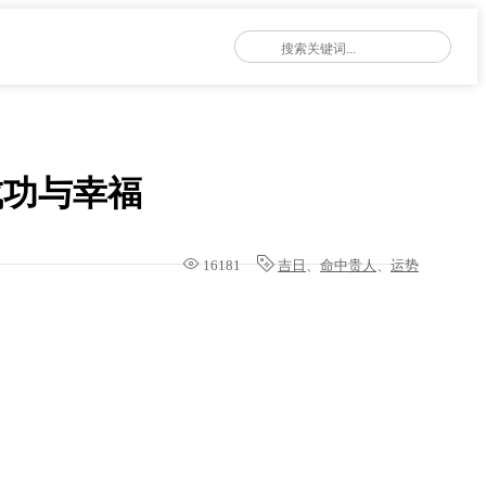
成功与幸福
16181
吉日
、
命中贵人
、
运势