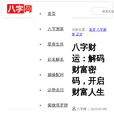
首页
八字测算
当前位置：
首页
八字测
算
正文
星座生肖
八字财
运：解码
起名解名
财富密
姻缘配对
码，开启
财富人生
运势吉日
紫微塔罗牌
八字网
|
2025/01/09