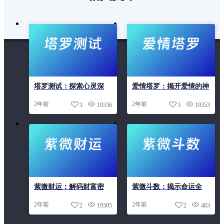
安门吉日
开业吉日
手机吉凶
提车吉日
搬家吉日
星座
星座配对
流年运势
测桃花运
爱情塔罗
生肖
生肖运势2025
塔罗测试：探索心灵深
爱情塔罗：揭开爱情的神
紫微斗数
紫微财运
紫薇
终生运势
处，解答人生疑惑
秘面纱，引领幸福未来
2年前
2年前
3
19336
3
19353
结婚吉日
装修吉日
解名
起名
车牌吉凶
运势
配对
鬼谷解惑
黄大仙灵签
紫微财运：解码财富密
紫微斗数：揭示命运全
码，开启富足人生
貌，指引人生方向
2年前
2年前
2
19305
2
483