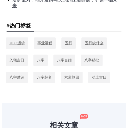
来
#热门标签
2025运势
事业运程
五行
五行缺什么
入宅吉日
八字
八字合婚
八字精批
八字财运
八字起名
六道轮回
动土吉日
十年大运
吉日
命中贵人
塔罗测试
塔罗牌
塔罗配对
姻缘
婚姻走势
相关文章