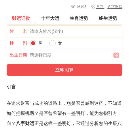
16195
八字
、
八字财运
财运详批
十年大运
生肖运势
终生运势
姓 名
性 别
男
女
出生日期
引言
在追求财富与成功的道路上，
您是否曾感到迷茫，
不知道
如何把握机遇？
是否曾希望有一盏明灯，
能为您指引方
向？
八字财运
正是这样一盏明灯，
它通过分析您的生辰八