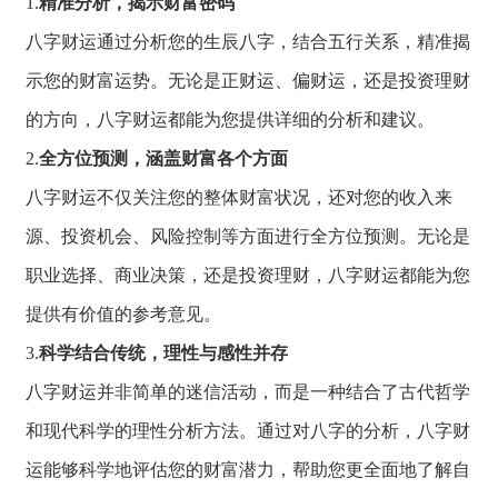
1.
精准分析，揭示财富密码
八字财运通过分析您的生辰八字，
结合五行关系，
精准揭
示您的财富运势。
无论是正财运、
偏财运，
还是投资理财
的方向，
八字财运都能为您
提供详细的分析和
建议。
2.
全方位预测，涵盖财富各个方面
八字财运不仅关注
您的整体财富状况
，
还对您的收入来
源、
投资机会、
风险控制等方面进行全方位预测。
无论是
职业选择、
商业决策，
还是投资理财，
八字财运都能为您
提供有价值的参考
意见。
3.
科学结合传统，理性与感性并存
八字财运并非简单的迷信活动，
而是一种结合了古
代哲学
和现代科学
的理性分析方法。
通过对八字的分析，
八字财
运能够科学
地评估您的财富潜
力，
帮助您更全面地了
解自