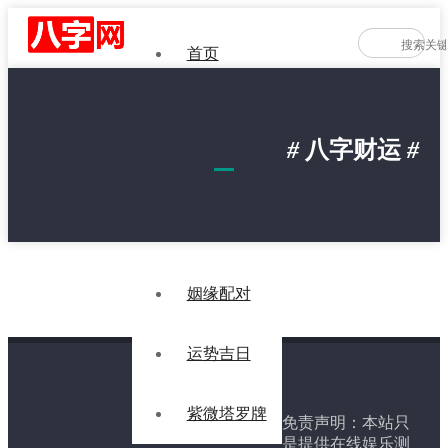
首页
八字测算
#
八字财运
#
星座生肖
起名解名
姻缘配对
运势吉日
紫微塔罗牌
免责声明：本站只
是提供在线娱乐测